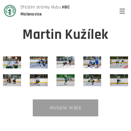
Oficiální stránky klubu
HBC
Malenovice
Martin Kužílek
Historie hráče