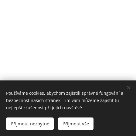
Používáme cookies, abychom zajistili správné fungování a
bezpečnost našich stránek. Tím vám můžeme zajistit tu
nejlepší zkušenost při jejich návštěvě.
Všechna práva vyhrazena | HBC Malenovice 2024
Přijmout nezbytné
Přijmout vše
Cookies