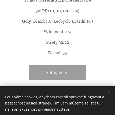
TJ KOVO Praha x HBC Malenovice
3:2 PP (1:1, 1:1, 0:0 - 1:0)
Góly:
Brázdil J. (Lečbych, Brázdil M.)
Vyloučení: 4:4
Střely 32:22
Diváci: 35
Fotogalerie
Share
Používáme cookies, abychom zajistili správné fungování a
bezpečnost našich stránek. Tím vám můžeme zajistit tu
nejlepší zkušenost při jejich návštěvě.