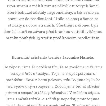
svou stranu a měli k tomu i několik tutových šancí,
které bohužel zůstaly neproměněny, a tak se šlo za
stavu 2:2 do prodloužení. Hrálo se 4na4 a šance se
střídaly na obou stranách. Šťastnější nakonec byli
domácí, kteří ze závaru před brankou vstřelili vítěznou
branku pouhých 15 vteřin před koncem prodloužení.
Komentář asistenta trenéra
Jaromíra Hanela
:
Do zápasu jsme šli natěšeni tím, že se zvedáme, a že jsme
schopní hrát s každým. To jsme si opět potvrdili a
pražskému Kovu z horní poloviny tabulky jsme byli více
než vyrovnaným soupeřem. Začali jsme bránit střední
pásmo a soupeř to těžko překonával. V průběhu zápasu
jsme změnili taktiku a začali je napadat, protože jsme
viděli, že mají problém s rozehrávkou. To nám přineslo