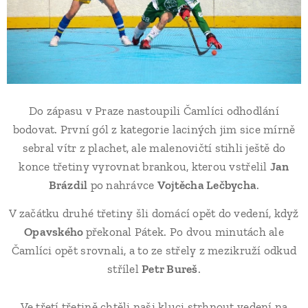
Do zápasu v Praze nastoupili Čamlíci odhodlání
bodovat. První gól z kategorie laciných jim sice mírně
sebral vítr z plachet, ale malenovičtí stihli ještě do
konce třetiny vyrovnat brankou, kterou vstřelil
Jan
Brázdil
po nahrávce
Vojtěcha Lečbycha
.
V začátku druhé třetiny šli domácí opět do vedení, když
Opavského
překonal Pátek. Po dvou minutách ale
Čamlíci opět srovnali, a to ze střely z mezikruží odkud
střílel
Petr Bureš
.
Ve třetí třetině chtěli naši kluci strhnout vedení na