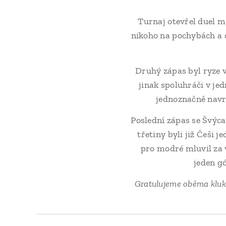
Turnaj otevřel duel m
nikoho na pochybách a c
Druhý zápas byl ryze v
jinak spoluhráči v je
jednoznačně navrc
Poslední zápas se Švýca
třetiny byli již Češi j
pro modré mluvil za 
jeden g
Gratulujeme oběma kluk