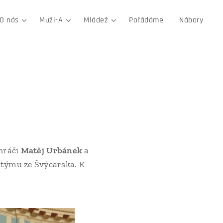
O nás
Muži-A
Mládež
Pořádáme
Nábory
 hráči
Matěj Urbánek
a
ě týmu ze Švýcarska. K