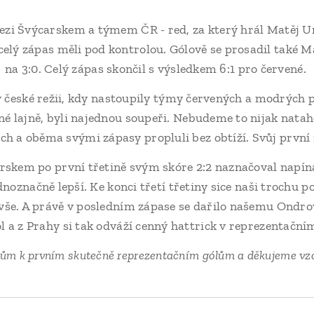
ezi Švýcarskem a týmem ČR - red, za který hrál Matěj U
elý zápas měli pod kontrolou. Gólově se prosadil také Ma
na 3:0. Celý zápas skončil s výsledkem 6:1 pro červené.
 české režii, kdy nastoupily týmy červených a modrých pro
dné lajně, byli najednou soupeři. Nebudeme to nijak nata
h a oběma svými zápasy propluli bez obtíží. Svůj první 
rskem po první třetině svým skóre 2:2 naznačoval napín
ednoznačně lepší. Ke konci třetí třetiny sice naši trochu pol
vše. A právě v posledním zápase se dařilo našemu Ondrovi
ól a z Prahy si tak odváží cenný hattrick v reprezentační
ům k prvním skutečně reprezentačním gólům a děkujeme vzo