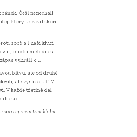
rbánek. Češi nenechali
těj, který upravil skóre
ti sobě a i naši kluci,
hovat, modří měli dnes
zápas vyhráli 5:1.
avou bitvu, ale od druhé
evili, ale výsledek 11:7
. V každé třetině dal
m dresu.
rnou reprezentaci klubu