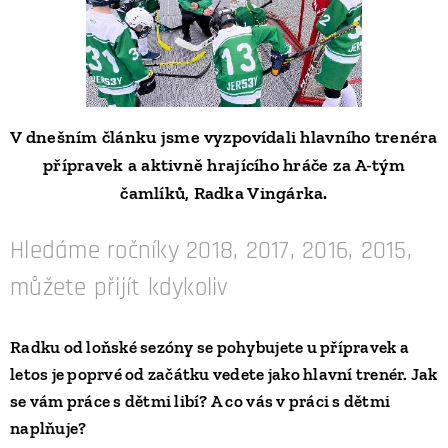
V dnešním článku jsme vyzpovídali hlavního trenéra
přípravek a aktivně hrajícího hráče za A-tým
čamlíků, Radka Vingárka.
Hledáme ročníky 2018, 2017, 2016, 2015,
můžete přijít kdykoliv
Radku od loňské sezóny se pohybujete u přípravek a
letos je poprvé od začátku vedete jako hlavní trenér. Jak
se vám práce s dětmi libí? A co vás v práci s dětmi
naplňuje?