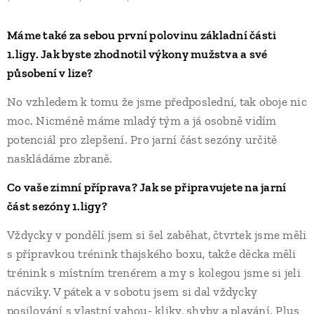
Máme také za sebou první polovinu základní části
1.ligy. Jak byste zhodnotil výkony mužstva a své
působení v lize?
No vzhledem k tomu že jsme předposlední, tak oboje nic
moc. Nicméně máme mladý tým a já osobně vidím
potenciál pro zlepšení. Pro jarní část sezóny určitě
naskládáme zbraně.
Co vaše zimní příprava? Jak se připravujete na jarní
část sezóny 1.ligy?
Vždycky v pondělí jsem si šel zaběhat, čtvrtek jsme měli
s přípravkou trénink thajského boxu, takže děcka měli
trénink s místním trenérem a my s kolegou jsme si jeli
nácviky. V pátek a v sobotu jsem si dal vždycky
posilování s vlastní vahou- kliky, shyby a plavání. Plus