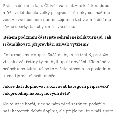
Práce s dětmi je fajn. Člověk za relativně krátkou dobu
může vidět docela velký progres. Tréninky se snažíme
vést ve všeobecném duchu, zejména teď v zimě děláme
různé sporty, tak aby uměli všechno.
Během podzimní části jste sehráli několik turnajů. Jak
si čamlíkovští přípravkáři užívali vytížení?
Jo turnaje byly super. Začátek byl sice trnitý, protože
víc jak dvě třetiny týmu byli úplní nováčci. Nicméně v
průběhu podzimu už se to začalo otáčet a na posledním
turnaji jsme už hráli dobře.
Jak se daří doplňovat a oživovat kategorii přípravek?
Jak probíhají nábory nových dětí?
No to už je horší, sice se nám před sezónou podařilo
naši kategorii dobře doplnit, ale přijde mi, že o náš sport