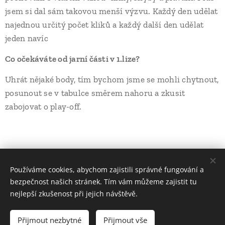
jsem si dal sám takovou menší výzvu. Každý den udělat
najednou určitý počet kliků a každý další den udělat
jeden navíc
Co očekáváte od jarní části v 1.lize?
Uhrát nějaké body, tím bychom jsme se mohli chytnout,
posunout se v tabulce směrem nahoru a zkusit
zabojovat o play-off.
Share
Používáme cookies, abychom zajistili správné fungování a
bezpečnost našich stránek. Tím vám můžeme zajistit tu
nejlepší zkušenost při jejich návštěvě.
Všechna práva vyhrazena | HBC Malenovice 2024
Přijmout nezbytné
Přijmout vše