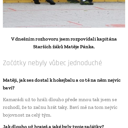
V dnešním rozhovoru jsem rozpovídali kapitána
Starších žáků Matěje Pánka.
Začátky nebyly vůbec jednoduché
Matěji, jak ses dostal k hokejbalu a co tě na něm nejvíc
baví?
Kamarádi už to hráli dlouho přede mnou tak jsem se
rozhodl, že to začnu hrát taky. Baví mě na tom nejvíc
bojovnost za celý tým.
Jak dlouho už hraješ a jaké byly tvoje začátky?