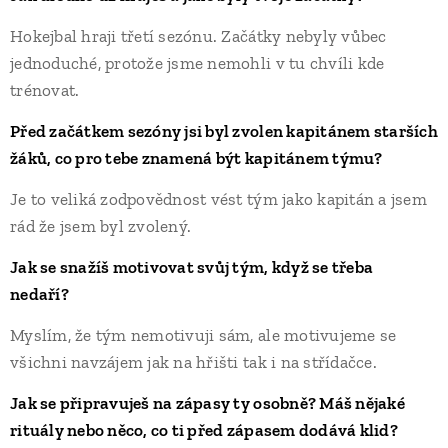
Hokejbal hraji třetí sezónu. Začátky nebyly vůbec
jednoduché, protože jsme nemohli v tu chvíli kde
trénovat.
Před začátkem sezóny jsi byl zvolen kapitánem starších
žáků, co pro tebe znamená být kapitánem týmu?
Je to veliká zodpovědnost vést tým jako kapitán a jsem
rád že jsem byl zvolený.
Jak se snažíš motivovat svůj tým, když se třeba
nedaří?
Myslím, že tým nemotivuji sám, ale motivujeme se
všichni navzájem jak na hřišti tak i na střídačce.
Jak se připravuješ na zápasy ty osobně? Máš nějaké
rituály nebo něco, co ti před zápasem dodává klid?