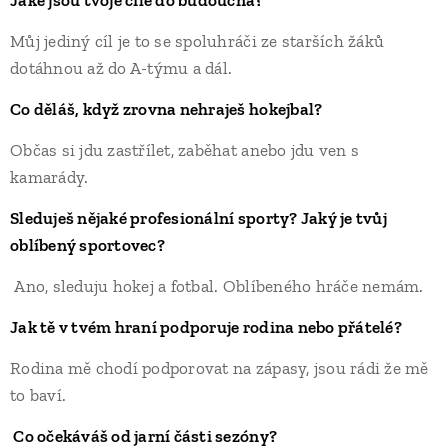
Můj jediný cíl je to se spoluhráči ze starších žáků
dotáhnou až do A-týmu a dál.
Co děláš, když zrovna nehraješ hokejbal?
Občas si jdu zastřílet, zaběhat anebo jdu ven s
kamarády.
Sleduješ nějaké profesionální sporty? Jaký je tvůj
oblíbený sportovec?
Ano, sleduju hokej a fotbal. Oblíbeného hráče nemám.
Jak tě v tvém hraní podporuje rodina nebo přátelé?
Rodina mě chodí podporovat na zápasy, jsou rádi že mě
to baví.
Co očekáváš od jarní části sezóny?