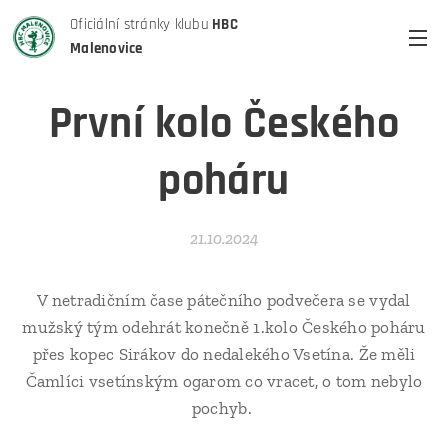
Oficiální stránky klubu
HBC
Malenovice
První kolo Českého
poháru
21.10.2024
V netradičním čase pátečního podvečera se vydal
mužský tým odehrát konečně 1.kolo Českého poháru
přes kopec Sirákov do nedalekého Vsetína. Že měli
Čamlíci vsetínským ogarom co vracet, o tom nebylo
pochyb.