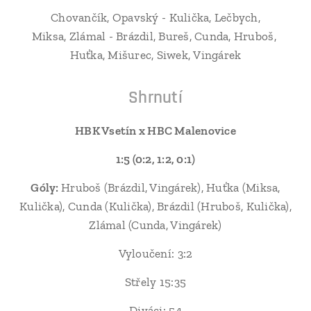
Chovančík, Opavský - Kulička, Lečbych,
Miksa, Zlámal - Brázdil, Bureš, Cunda, Hruboš,
Huťka, Mišurec, Siwek, Vingárek
Shrnutí
HBK Vsetín x HBC Malenovice
1:5 (0:2, 1:2, 0:1)
Góly:
Hruboš (Brázdil, Vingárek), Huťka (Miksa,
Kulička), Cunda (Kulička), Brázdil (Hruboš, Kulička),
Zlámal (Cunda, Vingárek)
Vyloučení: 3:2
Střely 15:35
Diváci: 54