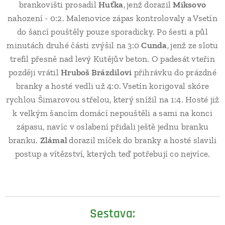
brankovišti prosadil
Huťka
,
jenž dorazil
Miksovo
nahození - 0:2. Malenovice zápas kontrolovaly a Vsetín
do šancí pouštěly pouze sporadicky. Po šesti a půl
minutách druhé části zvýšil na 3:0
Cunda
,
jenž ze slotu
trefil přesně nad levý Kutějův beton. O padesát vteřin
později vrátil
Hruboš Brázdilovi
přihrávku do prázdné
branky a hosté vedli už 4:0. Vsetín korigoval skóre
rychlou Šimarovou střelou, který snížil na 1:4. Hosté již
k velkým šancím domácí nepouštěli a sami na konci
zápasu, navíc v oslabení přidali ještě jednu branku
branku.
Zlámal
dorazil míček do branky a hosté slavili
postup a vítězství, kterých teď potřebují co nejvíce.
Sestava: