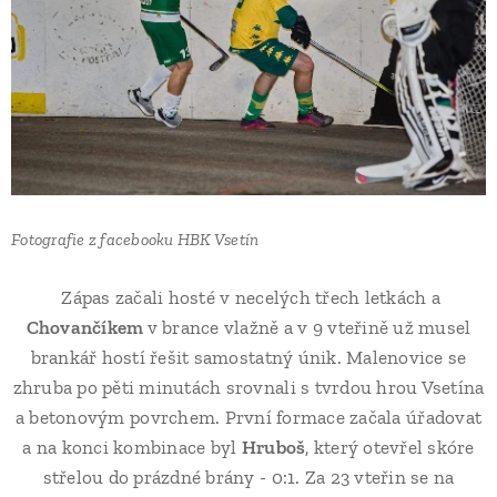
Fotografie z facebooku HBK Vsetín
Zápas začali hosté v necelých třech letkách a
Chovančíkem
v brance vlažně a v 9 vteřině už musel
brankář hostí řešit samostatný únik. Malenovice se
zhruba po pěti minutách srovnali s tvrdou hrou Vsetína
a betonovým povrchem. První formace začala úřadovat
a na konci kombinace byl
Hruboš
, který otevřel skóre
střelou do prázdné brány - 0:1. Za 23 vteřin se na