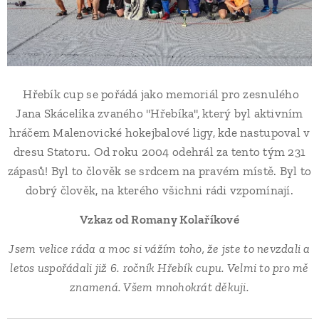
Hřebík cup se pořádá jako memoriál pro zesnulého
Jana Skácelíka zvaného "Hřebíka", který byl aktivním
hráčem Malenovické hokejbalové ligy, kde nastupoval v
dresu Statoru. Od roku 2004 odehrál za tento tým 231
zápasů! Byl to člověk se srdcem na pravém místě. Byl to
dobrý člověk, na kterého všichni rádi vzpomínají.
Vzkaz od Romany Kolaříkové
Jsem velice ráda a moc si vážím toho, že jste to nevzdali a
letos uspořádali již 6. ročník Hřebík cupu. Velmi to pro mě
znamená. Všem mnohokrát děkuji.