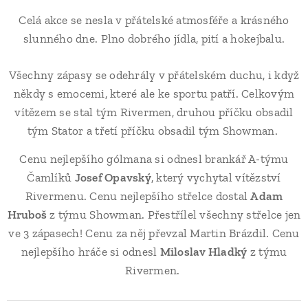
Celá akce se nesla v přátelské atmosféře a krásného
slunného dne. Plno dobrého jídla, pití a hokejbalu.
Všechny zápasy se odehrály v přátelském duchu, i když
někdy s emocemi, které ale ke sportu patří. Celkovým
vítězem se stal tým Rivermen, druhou příčku obsadil
tým Stator a třetí příčku obsadil tým Showman.
Cenu nejlepšího gólmana si odnesl brankář A-týmu
Čamlíků
Josef Opavský
, který vychytal vítězství
Rivermenu. Cenu nejlepšího střelce dostal
Adam
Hruboš
z týmu Showman. Přestřílel všechny střelce jen
ve 3 zápasech! Cenu za něj převzal Martin Brázdil. Cenu
nejlepšího hráče si odnesl
Miloslav Hladký
z týmu
Rivermen.