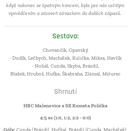
když nakonec se špatným koncem, byla pro nás určitým
vysvědčením a zároveň závazkem do dalších zápasů.
Sestava:
Chovančík, Opavský
- Dudík, Lečbych, Machálek, Kulička, Miksa, Havlík
- Nohál, Cunda, Skyba, Brázdil,
Blažek, Hruboš, Huťka, Škabraha, Zlámal, Mišurec
Shrnutí
HBC Malenovice x SK Kometa Polička
4:5 ss (1:0, 1:2, 2:2 - 0:0)
Góly:
Cunda (Brázdil, Huťka), Brázdil (Cunda, Machálek),