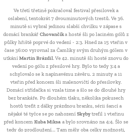
Ve třetí třetině pokračoval festival přesilovek a
oslabení, tentokrát 7 dvouminutových trestů. Ve 36.
minutě si vybral jedinou slabší chvilku v zápase s
domácí brankář
Chovančík
a hosté šli po laciném gólů z
půlky hřiště poprvé do vedení - 2:3. Hned za 15 vteřin v
čase 36:00 vyrovnal za Čamlíky svým druhým gólem v
utkání
Martin Brázdil
. Ve 42. minutě šli hosté znovu do
vedení po gólu z přesilové hry. Bylo to tedy 3:4 a
schylovalo se k napínavému závěru. 2 minuty a 11
vteřin před koncem šli malenovičtí do přesilovky.
Domácí střídačka si vzala time a šlo se do dlouhé hry
bez brankáře. Po dlouhém tlaku, několika pokusech
hostů trefit z dálky prázdnou branku, sérii šancí a
nějaké té tyčce se po nahození
Skyby
trefil 1 vteřinu
před koncem
Kuba Miksa
a bylo srovnáno na 4:4. Šlo se
tedy do prodloužení... Tam měly oba celky možnosti,