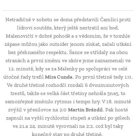
Netradičně v sobotu se doma představili Čamlíci proti
lídrovi soutěže, který ještě neztratil ani bod.
Malenovičtí v dobré pohodě a s vědomím, že v tomhle
zápase můžou jako outsider jenom získat, začali utkání
bez přehnaného respektu. Šance se střídaly na obou
stranách a první změnu ve skóre jsme zaznamenali ve
12. minutě, kdy se za Malenky po spolupráci ve celé
útočné řady trefil
Míra Cunda
. Po první třetině tedy 1:0.
Ve druhé třetině rozhodčí rozdali 6 dvouminutových
trestů, takže se velká část třetiny nehrála 5na5, to
samozřejmě změnilo rytmus i tempo hry. V 18. minutě
zvýšil v přesilovce na 2:0
Martin Brázdil
. Pak hosté
zapnuli na vyšší rychlostní stupeň a utkání po gólech
ve 21.a 24. minutě vyrovnali na 2:2. což byl taky
konečný stav po druhé třetině.