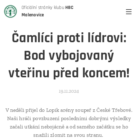
Oficiální stránky klubu
HBC
Malenovice
Čamlíci proti lídrovi:
Bod vybojovaný
vteřinu před koncem!
19.11.2024
V neděli přijel do Lopik arény soupeř z České Třebové.
Naši hráči povzbuzení posledními dobrými výsledky
začali utkání nebojácně a od samého začátku se ho
snažili zlomit na svou stranu.