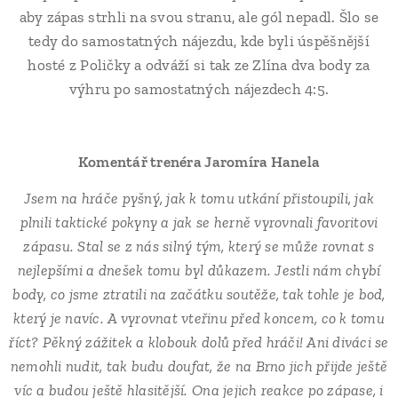
aby zápas strhli na svou stranu, ale gól nepadl. Šlo se
tedy do samostatných nájezdu, kde byli úspěšnější
hosté z Poličky a odváží si tak ze Zlína dva body za
výhru po samostatných nájezdech 4:5.
Komentář trenéra Jaromíra Hanela
Jsem na hráče pyšný, jak k tomu utkání přistoupili, jak
plnili taktické pokyny a jak se herně vyrovnali favoritovi
zápasu. Stal se z nás silný tým, který se může rovnat s
nejlepšími a dnešek tomu byl důkazem. Jestli nám chybí
body, co jsme ztratili na začátku soutěže, tak tohle je bod,
který je navíc. A vyrovnat vteřinu před koncem, co k tomu
říct? Pěkný zážitek a klobouk dolů před hráči! Ani diváci se
nemohli nudit, tak budu doufat, že na Brno jich přijde ještě
víc a budou ještě hlasitější. Ona jejich reakce po zápase, i