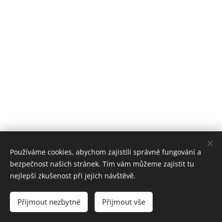
Používáme cookies, abychom zajistili správné fungování a
bezpečnost našich stránek. Tím vám můžeme zajistit tu
nejlepší zkušenost při jejich návštěvě.
Všechna práva vyhrazena | HBC Malenovice 2024
Přijmout nezbytné
Přijmout vše
Cookies